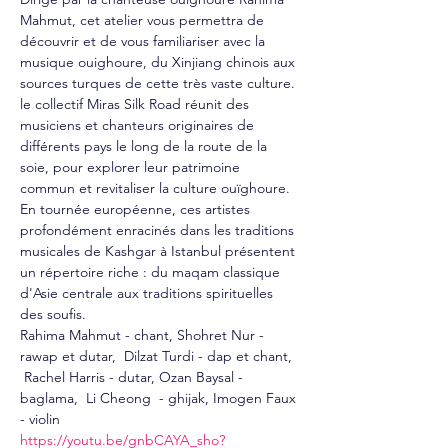
Mahmut, cet atelier vous permettra de 
découvrir et de vous familiariser avec la 
musique ouighoure, du Xinjiang chinois aux 
sources turques de cette très vaste culture.
le collectif Miras Silk Road réunit des 
musiciens et chanteurs originaires de 
différents pays le long de la route de la 
soie, pour explorer leur patrimoine 
commun et revitaliser la culture ouïghoure. 
En tournée européenne, ces artistes 
profondément enracinés dans les traditions 
musicales de Kashgar à Istanbul présentent 
un répertoire riche : du maqam classique 
d'Asie centrale aux traditions spirituelles 
des soufis.
Rahima Mahmut - chant, Shohret Nur - 
rawap et dutar,  Dilzat Turdi - dap et chant, 
 Rachel Harris - dutar, Ozan Baysal - 
baglama,  Li Cheong  - ghijak, Imogen Faux 
- violin
https://youtu.be/gnbCAYA_sho?