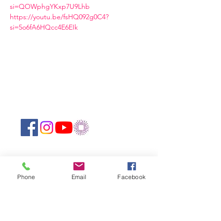
si=QOWphgYKxp7U9Lhb
https://youtu.be/fsHQ092g0C4?
si=5o6fA6HQcc4E6EIk
Suivez-nous sur les réseaux sociaux :
Newsletter
Phone
Email
Facebook
Rejoin