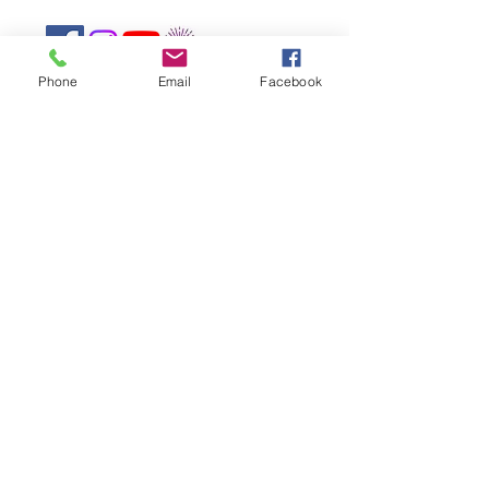
Phone
Email
Facebook
Newsletter
Rejoin
CONTACT US
The Mandapa,
a small stage on the
Bièvre
6 rue Wurtz, 75013 Paris
Phone:
01 45 89 99 00
reservations@centre-mandapa.fr