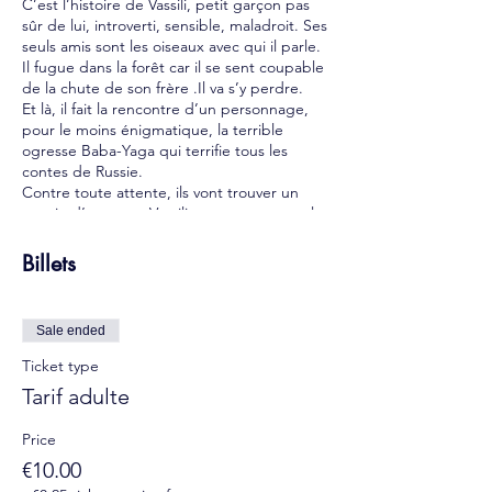
C’est l’histoire de Vassili, petit garçon pas
sûr de lui, introverti, sensible, maladroit. Ses
seuls amis sont les oiseaux avec qui il parle.
Il fugue dans la forêt car il se sent coupable
de la chute de son frère .Il va s’y perdre.
Et là, il fait la rencontre d’un personnage,
pour le moins énigmatique, la terrible
ogresse Baba-Yaga qui terrifie tous les
contes de Russie.
Contre toute attente, ils vont trouver un
terrain d’entente. Vassili remporte toutes les
épreuves que Baba-Yaga lui inflige. Ne
pouvant donc le dévorer, elle lui raconte son
Billets
histoire.
Vassili va jouer avec la Baba-Yaga son
histoire.
Sale ended
Spectacle théâtral autour du conte de
Ticket type
Baba-Yaga
Tarif adulte
Danse, chants, marionnettes à partir de 5
ans / 50mn
Price
€10.00
Tarif adulte : 10€
Tarif enfant* : 7€