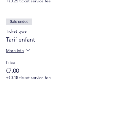
+€0.25 ticket service fee
*moins de 16 ans
COVID-19 : contrôle du Pass Sanitaire +
port du masque obligatoire dès l'âge de
Sale ended
6ans
Ticket type
Tarif enfant
More info
Price
€7.00
+€0.18 ticket service fee
Suivez-nous sur les réseaux sociaux :