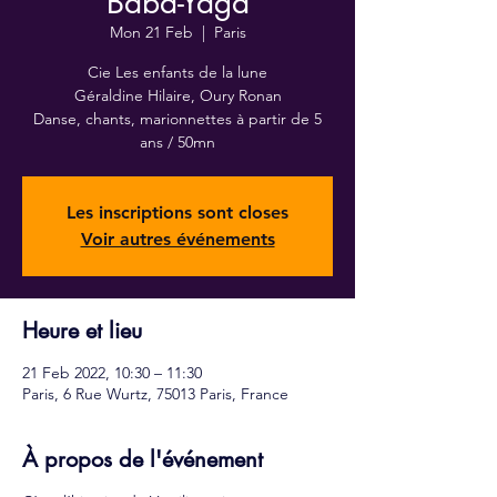
Baba-Yaga
Mon 21 Feb
  |  
Paris
Cie Les enfants de la lune
Géraldine Hilaire, Oury Ronan
Danse, chants, marionnettes à partir de 5
ans / 50mn
Les inscriptions sont closes
Voir autres événements
Heure et lieu
21 Feb 2022, 10:30 – 11:30
Paris, 6 Rue Wurtz, 75013 Paris, France
À propos de l'événement