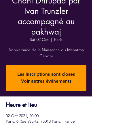
Chant Dhrupad par
Ivan Trunzler
accompagné au
pakhwaj
Sat 02 Oct
  |  
Paris
Anniversaire de la Naissance du Mahatma
Gandhi
Les inscriptions sont closes
Voir autres événements
Heure et lieu
02 Oct 2021, 20:00
Paris, 6 Rue Wurtz, 75013 Paris, France