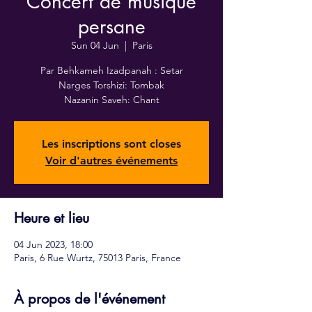
Concert de musique
persane
Sun 04 Jun
  |  
Paris
Par Behkameh Izadpanah : Setar
Narges Torshizi: Tombak
Nazanin Saveh: Chant
Les inscriptions sont closes
Voir d'autres événements
Heure et lieu
04 Jun 2023, 18:00
Paris, 6 Rue Wurtz, 75013 Paris, France
À propos de l'événement