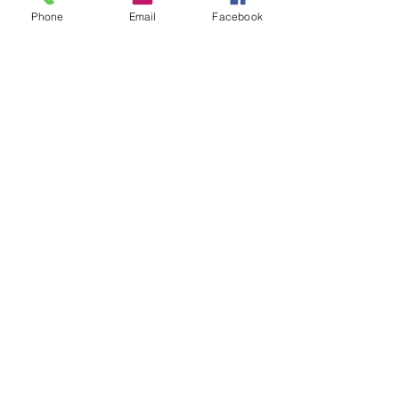
Phone
Email
Facebook
Suivez-nous sur les réseaux sociaux :
Newsletter
Rejoin
CONTACT US
The Mandapa,
a small stage on the
Bièvre