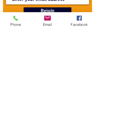
Rejoin
Phone
Email
Facebook
CONTACT US
The Mandapa,
a small stage on the
Bièvre
6 rue Wurtz, 75013 Paris
Phone:
01 45 89 99 00
reservations@centre-mandapa.fr
BUSINESS HOURS
Secretariat:
Monday to Friday - 10 a.m. to 4 p.m.
In addition to this, you will need to
know more about it.
Theater :