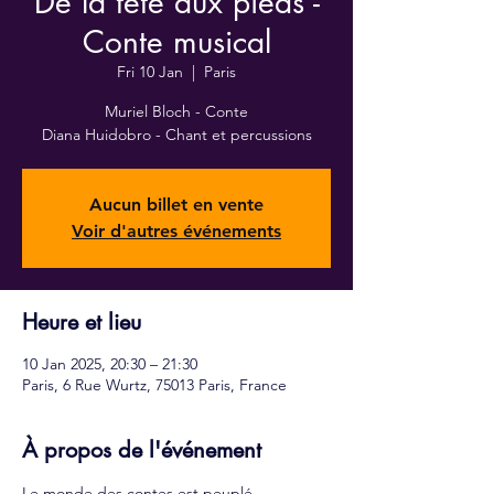
De la tête aux pieds -
Conte musical
Fri 10 Jan
  |  
Paris
Muriel Bloch - Conte
Diana Huidobro - Chant et percussions
Aucun billet en vente
Voir d'autres événements
Heure et lieu
10 Jan 2025, 20:30 – 21:30
Paris, 6 Rue Wurtz, 75013 Paris, France
À propos de l'événement
Le monde des contes est peuplé 