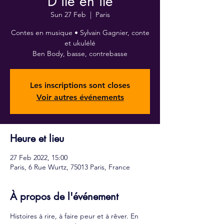
D'île en île
Sun 27 Feb
  |  
Paris
Contes en musique • Sylvain Gagnier, conte
et ukulélé
Ben Body, basse, contrebasse
Les inscriptions sont closes
Voir autres événements
Heure et lieu
27 Feb 2022, 15:00
Paris, 6 Rue Wurtz, 75013 Paris, France
À propos de l'événement
Histoires à rire, à faire peur et à rêver. En 