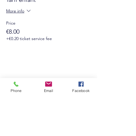
More info
Price
€8.00
+€0.20 ticket service fee
Phone
Email
Facebook
Suivez-nous sur les réseaux sociaux :
Newsletter