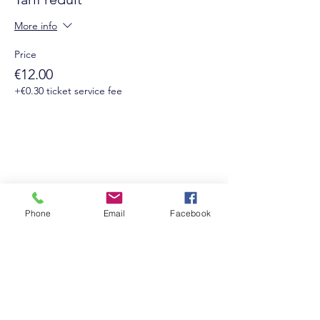
More info
Price
€12.00
+€0.30 ticket service fee
Phone
Email
Facebook
Suivez-nous sur les réseaux sociaux :
Newsletter