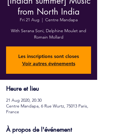
[Indian summer] Music
from North India
Fri 21 Aug
  |  
Centre Mandapa
With Serana Soni, Delphine Moulet and
Romain Mollard
Les inscriptions sont closes
Voir autres événements
Heure et lieu
21 Aug 2020, 20:30
Centre Mandapa, 6 Rue Wurtz, 75013 Paris,
France
À propos de l'événement