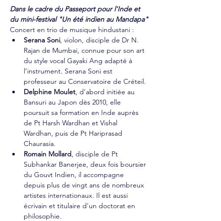
Dans le cadre du Passeport pour l'Inde et 
du mini-festival "Un été indien au Mandapa"
Concert en trio de musique hindustani :
Serana Soni
, violon, disciple de Dr N. 
Rajan de Mumbai, connue pour son art 
du style vocal Gayaki Ang adapté à 
l’instrument. Serana Soni est 
professeur au Conservatoire de Créteil.
Delphine Moulet
, d’abord initiée au 
Bansuri au Japon dès 2010, elle 
poursuit sa formation en Inde auprès 
de Pt Harsh Wardhan et Vishal 
Wardhan, puis de Pt Hariprasad 
Chaurasia.
Romain Mollard
, disciple de Pt 
Subhankar Banerjee, deux fois boursier 
du Gouvt Indien, il accompagne 
depuis plus de vingt ans de nombreux 
artistes internationaux. Il est aussi 
écrivain et titulaire d'un doctorat en 
philosophie.