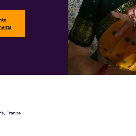
nte
ments
ris, France