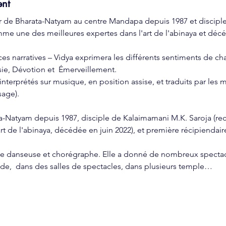
ent
eur de Bharata-Natyam au centre Mandapa depuis 1987 et discipl
me une des meilleures expertes dans l'art de l'abinaya et décé
es narratives – Vidya exprimera les différents sentiments de cha
sie, Dévotion et  Émerveillement.
nterprétés sur musique, en position assise, et traduits par les 
sage).
ta-Natyam depuis 1987, disciple de Kalaimamani M.K. Saroja (
rt de l'abinaya, décédée en juin 2022), et première récipiendair
de danseuse et chorégraphe. Elle a donné de nombreux spectacl
de,  dans des salles de spectacles, dans plusieurs temple…