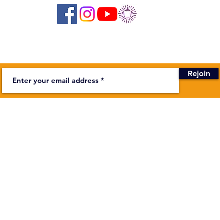
Newsletter
Rejoin
BUSINESS
stage on the Bièvre
Secretariat
Monday to F
00
In addition
ndapa.fr
more about
Theater :
Depending
In additi