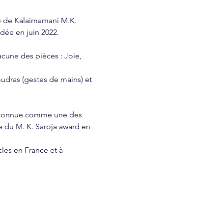
e de Kalaimamani M.K. 
dée en juin 2022.
cune des pièces : Joie, 
mudras (gestes de mains) et 
reconnue comme une des 
e du M. K. Saroja award en 
es en France et à 