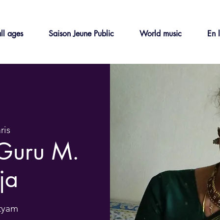
ll ages
Saison Jeune Public
World music
En 
ris
Guru M.
ja
atyam