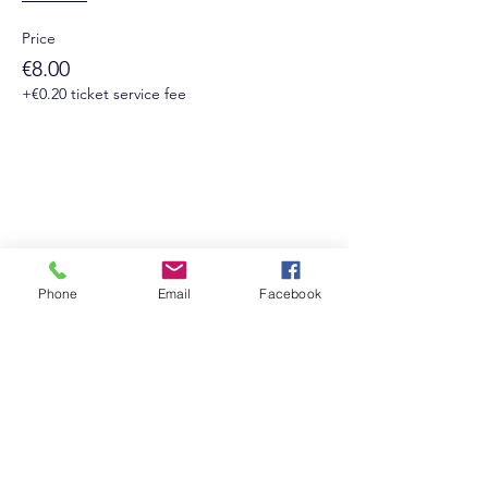
Price
€8.00
+€0.20 ticket service fee
Suivez-nous sur les réseaux sociaux :
Phone
Email
Facebook
Newsletter