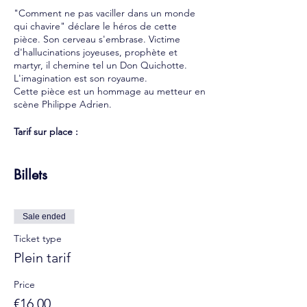
"Comment ne pas vaciller dans un monde
qui chavire" déclare le héros de cette
pièce. Son cerveau s'embrase. Victime
d'hallucinations joyeuses, prophète et
martyr, il chemine tel un Don Quichotte.
L'imagination est son royaume.
Cette pièce est un hommage au metteur en
scène Philippe Adrien.
Tarif sur place :
16€ - Plein tarif
12€ - Tarif réduit (résidents du 13e, retraités,
Billets
demandeurs d'emploi, étudiants...)
8€ - Tarif enfant
COVID-19 : contrôle du Pass Sanitaire +
port du masque obligatoire
Sale ended
Ticket type
Plein tarif
Price
€16.00