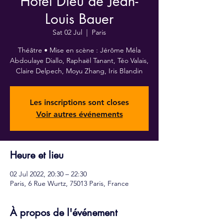
Hôtel Dieu de Jean-
Louis Bauer
Sat 02 Jul
  |  
Paris
Théâtre • Mise en scène : Jérôme Méla
Abdoulaye Diallo, Raphaël Tanant, Téo Valais,
Claire Delpech, Moyu Zhang, Iris Blandin
Les inscriptions sont closes
Voir autres événements
Heure et lieu
02 Jul 2022, 20:30 – 22:30
Paris, 6 Rue Wurtz, 75013 Paris, France
À propos de l'événement