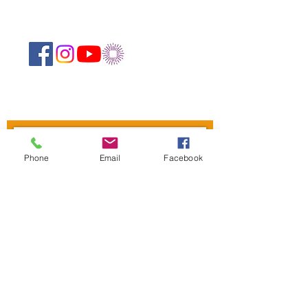
Suivez-nous sur les réseaux sociaux :
Newsletter
Phone
Email
Facebook
Rejoin
CONTACT US
The Mandapa,
a small stage on the
Bièvre
6 rue Wurtz, 75013 Paris
Phone:
01 45 89 99 00