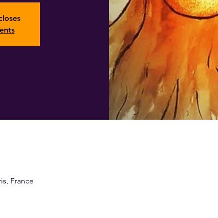
closes
ents
ris, France