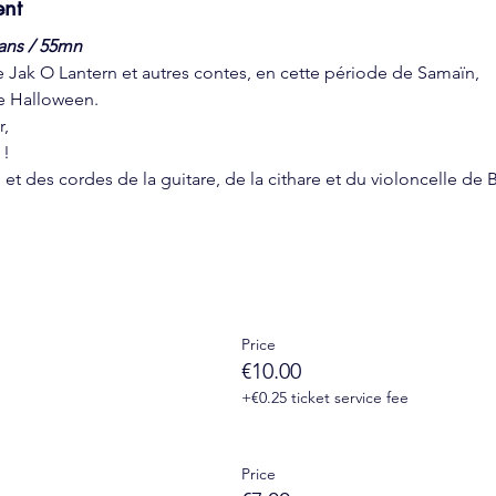
ent
 ans / 55mn
de Jak O Lantern et autres contes, en cette période de Samaïn,
e Halloween.
r,
 !
es, et des cordes de la guitare, de la cithare et du violoncelle d
Price
€10.00
+€0.25 ticket service fee
Price