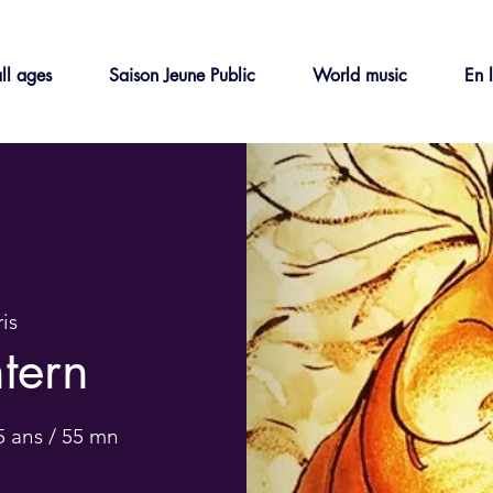
ll ages
Saison Jeune Public
World music
En 
is
tern
5 ans / 55 mn