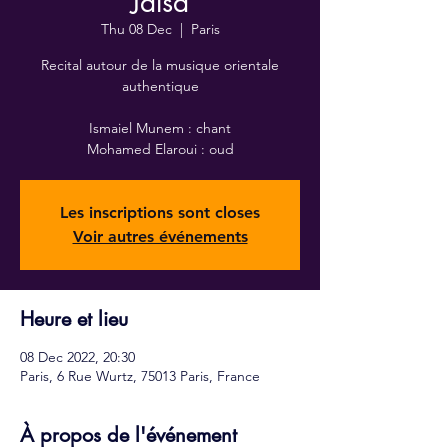
Jalsa
Thu 08 Dec
  |  
Paris
Recital autour de la musique orientale
authentique
Ismaiel Munem : chant
Mohamed Elaroui : oud
Les inscriptions sont closes
Voir autres événements
Heure et lieu
08 Dec 2022, 20:30
Paris, 6 Rue Wurtz, 75013 Paris, France
À propos de l'événement