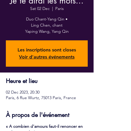
Je te dirai les mots...
Sat 02 Dec
  |  
Paris
Duo Chant-Yang Qin •
Ling Chen, chant
Yaping Wang, Yang Qin
Les inscriptions sont closes
Voir d'autres événements
Heure et lieu
02 Dec 2023, 20:30
Paris, 6 Rue Wurtz, 75013 Paris, France
À propos de l'événement
« A combien d’amours faut-il renoncer en 