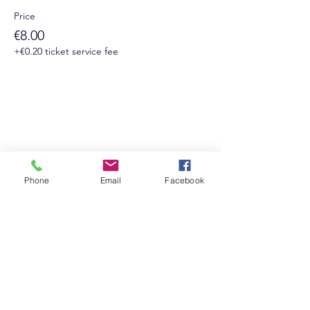
Price
€8.00
+€0.20 ticket service fee
Suivez-nous sur les réseaux sociaux :
Phone
Email
Facebook
Newsletter