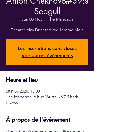
Anton Chekhov&#39;s
Seagull
Sun 08 Nov
  |  
The Mandapa
Theater play Directed by: Jérôme Méla
Les inscriptions sont closes
Voir autres événements
Heure et lieu
08 Nov 2020, 15:00
The Mandapa, 6 Rue Wurtz, 75013 Paris,
France
À propos de l'événement
Une pièce où s'interroge la quête de sens 