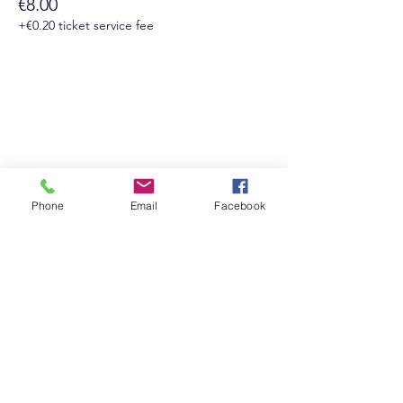
€8.00
+€0.20 ticket service fee
Suivez-nous sur les réseaux sociaux :
Phone
Email
Facebook
Newsletter
Rejoin