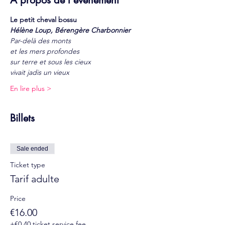
À propos de l'événement
Le petit cheval bossu
Hélène Loup, Bérengère Charbonnier
Par-delà des monts
et les mers profondes
sur terre et sous les cieux
vivait jadis un vieux
En lire plus >
Billets
Sale ended
Ticket type
Tarif adulte
Price
€16.00
+€0.40 ticket service fee