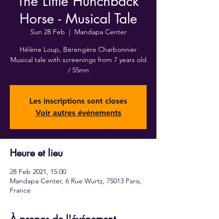
The Little Hunchback
Horse - Musical Tale
Sun 28 Feb
  |  
Mandapa Center
Hélène Loup, Bérengère Charbonnier
Musical tale with screenings from 7 years old
/ 55mn
Les inscriptions sont closes
Voir autres événements
Heure et lieu
28 Feb 2021, 15:00
Mandapa Center, 6 Rue Wurtz, 75013 Paris,
France