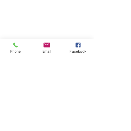
Suivez-nous sur les réseaux sociaux :
Phone
Email
Facebook
Newsletter
Rejoin
CONTACT US