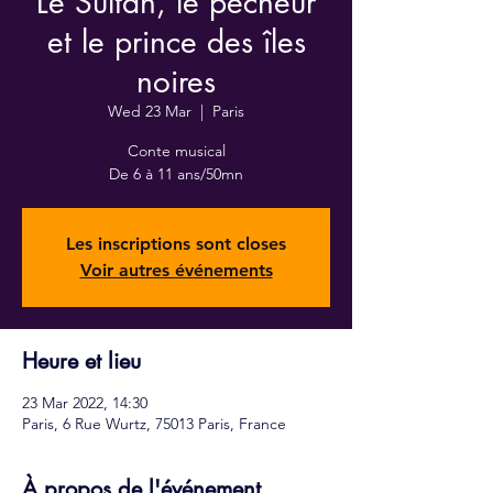
Le Sultan, le pêcheur
et le prince des îles
noires
Wed 23 Mar
  |  
Paris
Conte musical
De 6 à 11 ans/50mn
Les inscriptions sont closes
Voir autres événements
Heure et lieu
23 Mar 2022, 14:30
Paris, 6 Rue Wurtz, 75013 Paris, France
À propos de l'événement