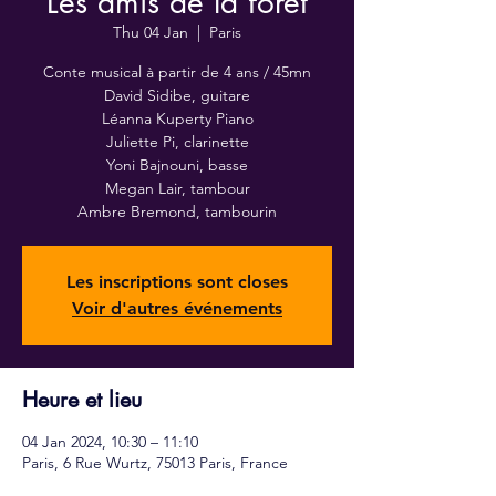
Les amis de la forêt
Thu 04 Jan
  |  
Paris
Conte musical à partir de 4 ans / 45mn
David Sidibe, guitare
Léanna Kuperty Piano
Juliette Pi, clarinette
Yoni Bajnouni, basse
Megan Lair, tambour
Ambre Bremond, tambourin
Les inscriptions sont closes
Voir d'autres événements
Heure et lieu
04 Jan 2024, 10:30 – 11:10
Paris, 6 Rue Wurtz, 75013 Paris, France