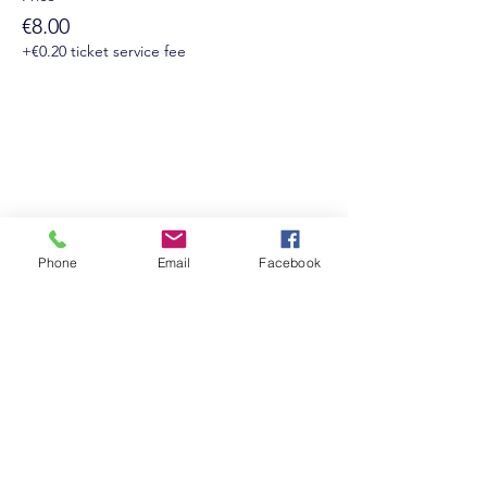
€8.00
+€0.20 ticket service fee
Suivez-nous sur les réseaux sociaux :
Phone
Email
Facebook
Newsletter
Rejoin