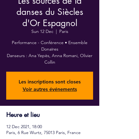
Les sources de la
danses du Siècles
d'Or Espagnol
Sun 12 Dec
  |  
Paris
Performance - Conférence • Ensemble
Donaïres
Danseurs : Ana Yepès, Anna Romani, Olivier
Collin
Les inscriptions sont closes
Voir autres événements
Heure et lieu
12 Dec 2021, 18:00
Paris, 6 Rue Wurtz, 75013 Paris, France