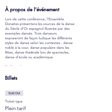
À propos de l'événement
Lors de cette conférence, l'Ensemble
Donaïres présentera les sources de la danse
du Siècle d’Or espagnol illustrée par des
exemples dansés. Trois danseurs
exposeront de façon ludique les différents
styles de danse selon les contextes : danse
noble à la cour, danse populaire dans les
fêtes, danse théâtrale lors de spectacles,
danse d’école ou académique.
Tarif sur place :
16€ - Plein tarif
Billets
12€ - Tarif réduit (résidents du 13e, retraités,
demandeurs d'emploi, étudiants...)
8€ - Tarif enfant
9€ - Tarif à distance
Sold Out
COVID-19 : contrôle du Pass Sanitaire +
Ticket type
port du masque obligatoire
Plein tarif