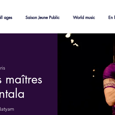
ll ages
Saison Jeune Public
World music
En 
ris
s maîtres
ntala
 Natyam