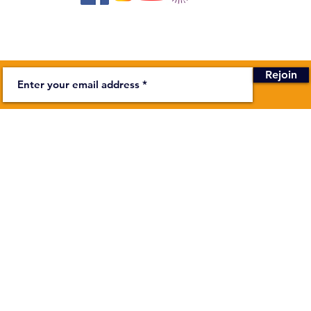
Newsletter
Rejoin
BUSINESS
stage on the Bièvre
Secretariat
Monday to F
00
In addition
ndapa.fr
more about
Theater :
Depending
In additi
know mor