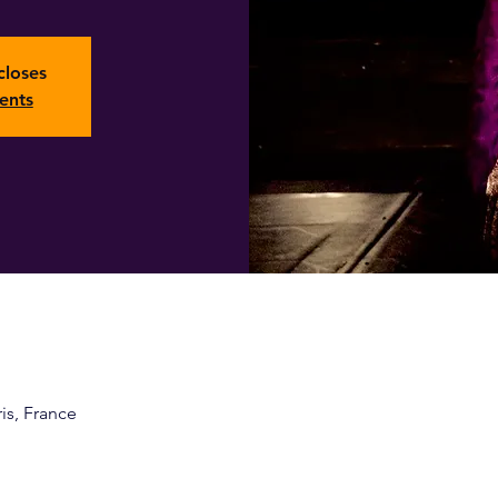
closes
ents
ris, France