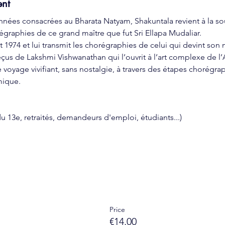
ent
nées consacrées au Bharata Natyam, Shakuntala revient à la so
régraphies de ce grand maître que fut Sri Ellapa Mudaliar.
et 1974 et lui transmit les chorégraphies de celui qui devint son 
s de Lakshmi Vishwanathan qui l’ouvrit à l’art complexe de l’A
voyage vivifiant, sans nostalgie, à travers des étapes chorégra
mique.
 du 13e, retraités, demandeurs d'emploi, étudiants...)
Price
€14.00