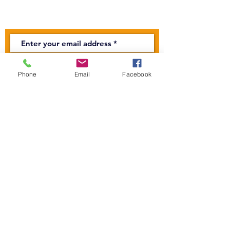
Newsletter
Rejoin
Phone
Email
Facebook
CONTACT US
The Mandapa,
a small stage on the
Bièvre
6 rue Wurtz, 75013 Paris
Phone:
01 45 89 99 00
reservations@centre-mandapa.fr
BUSINESS HOURS
Secretariat:
Monday to Friday - 10 a.m. to 4 p.m.