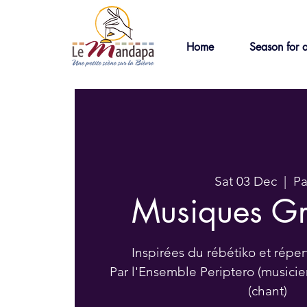
Home
Season for a
Sat 03 Dec
  |  
Pa
Musiques G
Inspirées du rébétiko et réper
Par l'Ensemble Periptero (musicien
(chant)