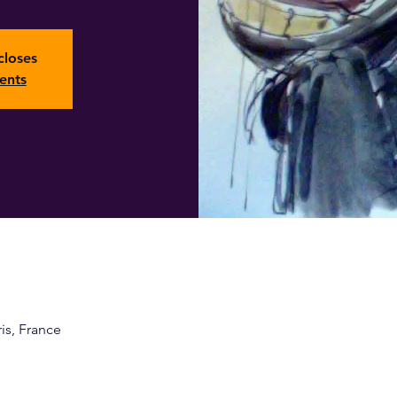
closes
ents
ris, France