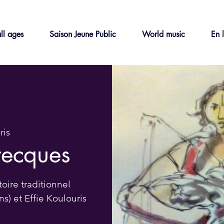
ll ages
Saison Jeune Public
World music
En 
ris
recques
toire traditionnel
s) et Effie Koulouris