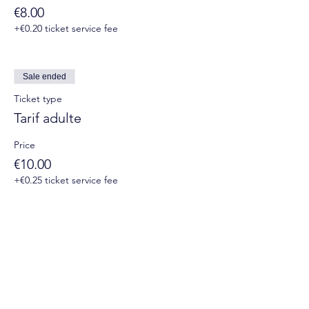
marionnettes, violon
€8.00
+€0.20 ticket service fee
Sale ended
Ticket type
Tarif adulte
Price
€10.00
+€0.25 ticket service fee
Suivez-nous sur les réseaux sociaux :