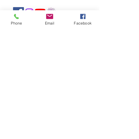
Phone
Email
Facebook
Newsletter
Rejoin
CONTACT US
The Mandapa,
a small stage on the
Bièvre
6 rue Wurtz, 75013 Paris
Phone:
01 45 89 99 00
reservations@centre-mandapa.fr