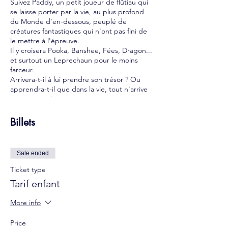
Suivez Paddy, un petit joueur de flûtiau qui
se laisse porter par la vie, au plus profond
du Monde d'en-dessous, peuplé de
créatures fantastiques qui n'ont pas fini de
le mettre à l'épreuve.
Il y croisera Pooka, Banshee, Fées, Dragon...
et surtout un Leprechaun pour le moins
farceur.
Arrivera-t-il à lui prendre son trésor ? Ou
apprendra-t-il que dans la vie, tout n'arrive
pas par magie...
"Nous avons voulu cette création à la
Billets
croisée entre masques, marionnettes et
théâtre de tréteaux."
Inspirées du bunraku japonais, ces
Sale ended
marionnettes permettent de renforcer
l'étrangeté et l'ambiguïté des créatures.
Ticket type
Tarif enfant
Carole Ballereau
comédienne, flûtiau
More info
Antoine Charneau
comédien
Price