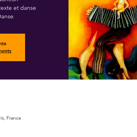
texte et danse
Danse
nte
ments
ris, France