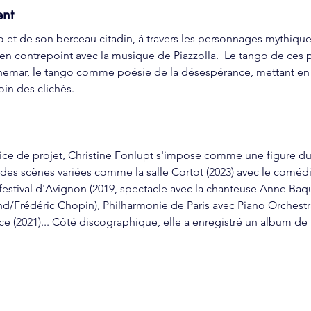
ent
 et de son berceau citadin, à travers les personnages mythiques
en contrepoint avec la musique de Piazzolla.  Le tango de ces p
hemar, le tango comme poésie de la désespérance, mettant en v
oin des clichés.
trice de projet, Christine Fonlupt s'impose comme une figure 
des scènes variées comme la salle Cortot (2023) avec le coméd
festival d'Avignon (2019, spectacle avec la chanteuse Anne Baquet
d/Frédéric Chopin), Philharmonie de Paris avec Piano Orchestra 
ce (2021)... Côté discographique, elle a enregistré un album de 