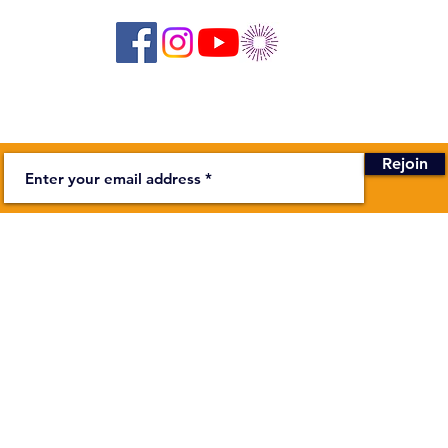
Newsletter
Rejoin
BUSINESS
stage on the Bièvre
Secretariat
Monday to F
00
In addition
ndapa.fr
more about
Theater :
Depending