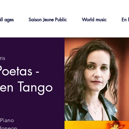
ll ages
Saison Jeune Public
World music
En 
ris
Poetas -
en Tango
 Piano
ndoneon