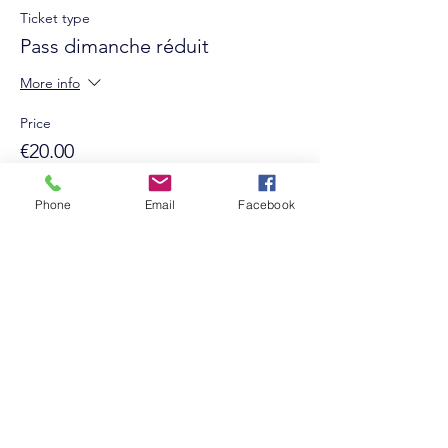
Ticket type
Pass dimanche réduit
More info
Price
€20.00
+€0.50 ticket service fee
Phone
Email
Facebook
Suivez-nous sur les réseaux sociaux :