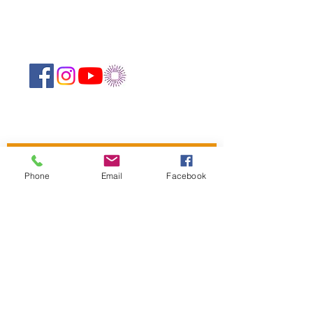
Suivez-nous sur les réseaux sociaux :
Newsletter
Phone
Email
Facebook
Rejoin
CONTACT US
The Mandapa,
a small stage on the
Bièvre
6 rue Wurtz, 75013 Paris