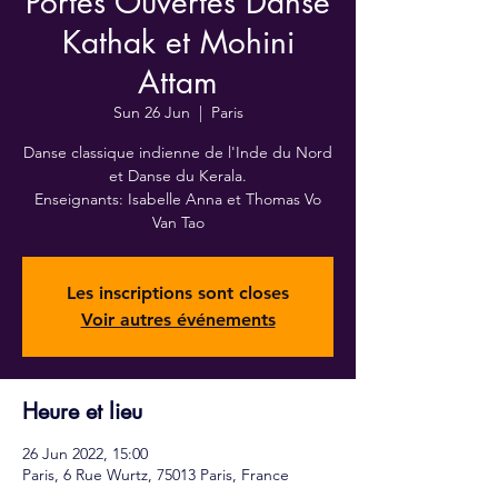
Portes Ouvertes Danse
Kathak et Mohini
Attam
Sun 26 Jun
  |  
Paris
Danse classique indienne de l'Inde du Nord
et Danse du Kerala.
Enseignants: Isabelle Anna et Thomas Vo
Van Tao
Les inscriptions sont closes
Voir autres événements
Heure et lieu
26 Jun 2022, 15:00
Paris, 6 Rue Wurtz, 75013 Paris, France