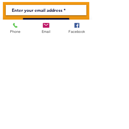
Rejoin
Phone
Email
Facebook
CONTACT US
The Mandapa,
a small stage on the
Bièvre
6 rue Wurtz, 75013 Paris
Phone:
01 45 89 99 00
reservations@centre-mandapa.fr
BUSINESS HOURS
Secretariat:
Monday to Friday - 10 a.m. to 4 p.m.
In addition to this, you will need to
know more about it.