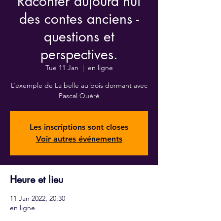
Raconter aujourd'hui
des contes anciens -
questions et
perspectives.
Tue 11 Jan
  |  
en ligne
L’exemple de La belle au bois dormant avec
Pascal Quéré
Les inscriptions sont closes
Voir autres événements
Heure et lieu
11 Jan 2022, 20:30
en ligne