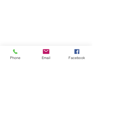
Suivez-nous sur les réseaux sociaux :
Phone
Email
Facebook
Newsletter
Rejoin