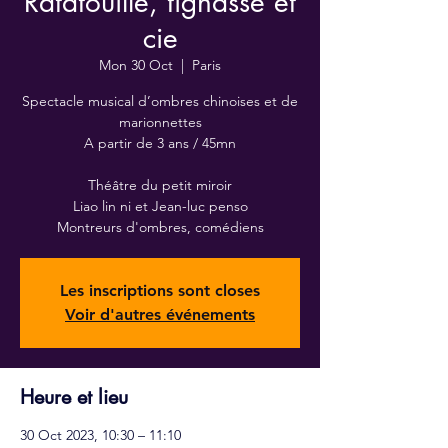
Ratatouille, tignasse et
cie
Mon 30 Oct
  |  
Paris
Spectacle musical d’ombres chinoises et de
marionnettes
A partir de 3 ans / 45mn
Théâtre du petit miroir
Liao lin ni et Jean-luc penso
Montreurs d'ombres, comédiens
Les inscriptions sont closes
Voir d'autres événements
Heure et lieu
30 Oct 2023, 10:30 – 11:10