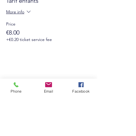
Tarif enfants
More info
Price
€8.00
+€0.20 ticket service fee
Phone
Email
Facebook
Suivez-nous sur les réseaux sociaux :
Newsletter