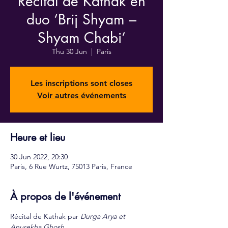
Récital de Kathak en
duo ‘Brij Shyam –
Shyam Chabi’
Thu 30 Jun
  |  
Paris
Les inscriptions sont closes
Voir autres événements
Heure et lieu
30 Jun 2022, 20:30
Paris, 6 Rue Wurtz, 75013 Paris, France
À propos de l'événement
Récital de Kathak par 
Durga Arya et 
Anurekha Ghosh