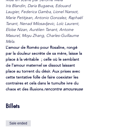
Iris Blandin, Daria Bugaeva, Edouard 
Laugier, Federica Gamba, Lionel Nansot, 
Marie Petitjean, Antonio Gonzalez, Raphaël 
Tanant, Nenad Milosavljevic, Loïc Laurent, 
Eloïse Nizan, Aurélien Tanant, Antoine 
Masurel, Moyu Zhang, Charles-Guillaume 
Méla.
L’amour de Roméo pour Rosaline, rongé 
par la douleur secrète de sa mère, laisse la 
place à la véritable 
 ; celle où le semblant 
de l’amour maternel se dissout laissant 
place au torrent du désir. Aux prises avec 
cette tentative folle de faire coexister les 
contraires et cela dans le tumulte ivre du 
chaos et des illusions.
rencontre amoureuse
Billets
Sale ended