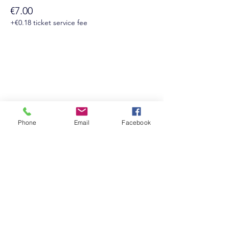
€7.00
+€0.18 ticket service fee
Suivez-nous sur les réseaux sociaux :
Phone
Email
Facebook
Newsletter
Rejoin