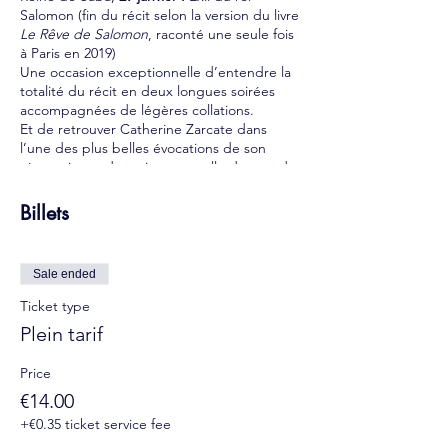
Salomon (fin du récit selon la version du livre
Le Rêve de Salomon
, raconté une seule fois
à Paris en 2019)
Une occasion exceptionnelle d’entendre la
totalité du récit en deux longues soirées
accompagnées de légères collations.
Et de retrouver Catherine Zarcate dans
l’une des plus belles évocations de son
répertoire et de revivre avec elle de grands
moments de l’histoire du conte au
Mandapa.
Billets
Tarif sur place :
14€ - Plein tarif
Sale ended
10€ - Tarif réduit
Ticket type
7€ - Tarif enfant
Les deux soirées
• 25/18/10€
Plein tarif
COVID-19 : contrôle du Pass Sanitaire +
Price
port du masque obligatoire
€14.00
+€0.35 ticket service fee