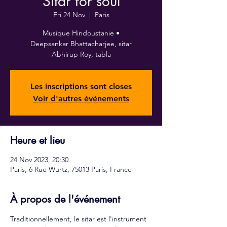
Sitar for soul
Fri 24 Nov
  |  
Paris
Musique Hindoustanie •
Deepsankar Bhattacharjee, sitar
Abhirup Roy, tabla
Les inscriptions sont closes
Voir d'autres événements
Heure et lieu
24 Nov 2023, 20:30
Paris, 6 Rue Wurtz, 75013 Paris, France
À propos de l'événement
Traditionnellement, le sitar est l'instrument 