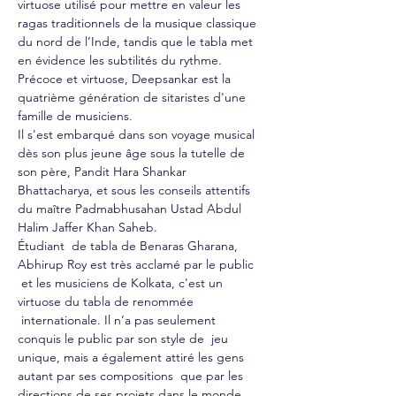
virtuose utilisé pour mettre en valeur les 
ragas traditionnels de la musique classique 
du nord de l’Inde, tandis que le tabla met 
en évidence les subtilités du rythme. 
Précoce et virtuose, Deepsankar est la 
quatrième génération de sitaristes d'une 
famille de musiciens.
Il s'est embarqué dans son voyage musical 
dès son plus jeune âge sous la tutelle de 
son père, Pandit Hara Shankar 
Bhattacharya, et sous les conseils attentifs 
du maître Padmabhusahan Ustad Abdul 
Halim Jaffer Khan Saheb.
Étudiant  de tabla de Benaras Gharana, 
Abhirup Roy est très acclamé par le public 
 et les musiciens de Kolkata, c'est un 
virtuose du tabla de renommée 
 internationale. Il n’a pas seulement 
conquis le public par son style de  jeu 
unique, mais a également attiré les gens 
autant par ses compositions  que par les 
directions de ses projets dans le monde 