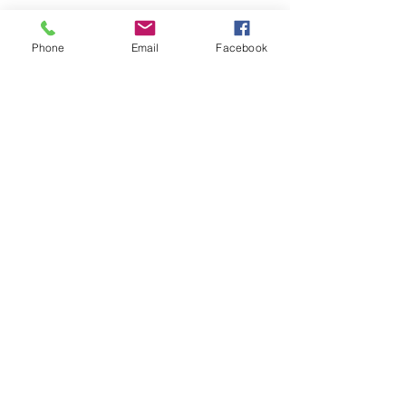
Phone
Email
Facebook
Suivez-nous sur les réseaux sociaux :
Newsletter
Rejoin
CONTACT US