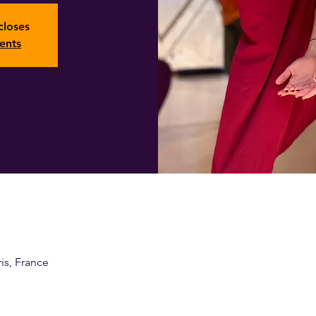
closes
ents
ris, France