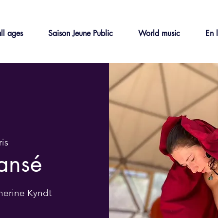
ll ages
Saison Jeune Public
World music
En 
ris
ansé
herine Kyndt