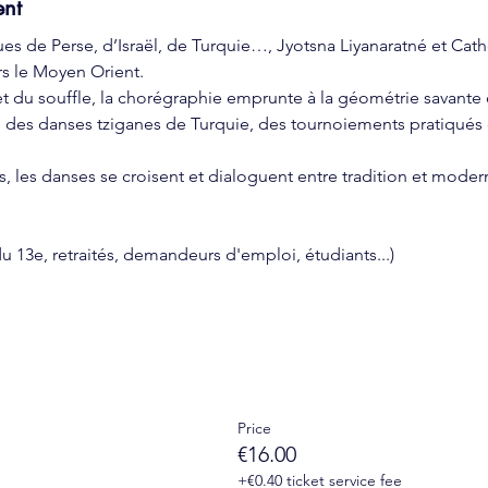
ent
es de Perse, d’Israël, de Turquie…, Jyotsna Liyanaratné et Cathe
rs le Moyen Orient.
s et du souffle, la chorégraphie emprunte à la géométrie savante
us des danses tziganes de Turquie, des tournoiements pratiqués d
és, les danses se croisent et dialoguent entre tradition et mode
 du 13e, retraités, demandeurs d'emploi, étudiants...)
Price
€16.00
+€0.40 ticket service fee